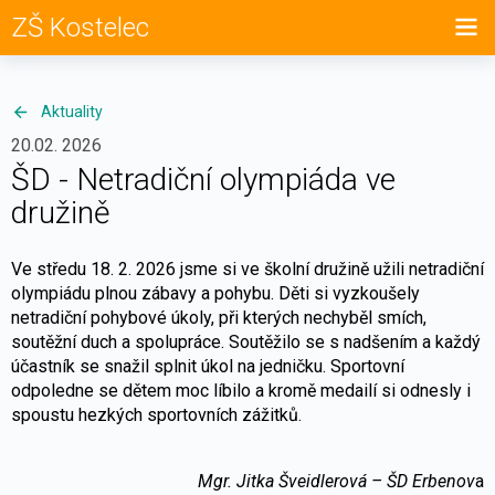
ZŠ Kostelec
Aktuality
20.02. 2026
ŠD - Netradiční olympiáda ve
družině
Ve středu 18. 2. 2026 jsme si ve školní družině užili netradiční
olympiádu plnou zábavy a pohybu. Děti si vyzkoušely
netradiční pohybové úkoly, při kterých nechyběl smích,
soutěžní duch a spolupráce. Soutěžilo se s nadšením a každý
účastník se snažil splnit úkol na jedničku. Sportovní
odpoledne se dětem moc líbilo a kromě medailí si odnesly i
spoustu hezkých sportovních zážitků.
Mgr. Jitka Šveidlerová – ŠD Erbenov
a