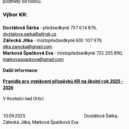
podměty od rodičů.
Výbor KR:
Dostálová Šárka
- předsedkyně 737 614 876,
dostalova.sarka@allrisk.cz
Zářecká Jitka
- místopředsedkyně 603 107 979,
jitka.zarecka@gmail.com
Marková Špačková Eva
- místopředsedkyně 732 205 890,
markovaspackova@gmail.com
Další informace:
Pravidla pro vyplácení příspěvků KR na školní rok 20
25 -
2026
V Kostelci nad Orlicí
10.09.2025 Dostálová Šárka,
Zářecká Jitka, Marková Špačková Eva