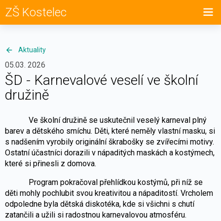
ZŠ Kostelec
Aktuality
05.03. 2026
ŠD - Karnevalové veselí ve školní
družině
Ve školní družině se uskutečnil veselý karneval plný
barev a dětského smíchu. Děti, které neměly vlastní masku, si
s nadšením vyrobily originální škrabošky se zvířecími motivy.
Ostatní účastníci dorazili v nápaditých maskách a kostýmech,
které si přinesli z domova.
Program pokračoval přehlídkou kostýmů, při níž se
děti mohly pochlubit svou kreativitou a nápaditostí. Vrcholem
odpoledne byla dětská diskotéka, kde si všichni s chutí
zatančili a užili si radostnou karnevalovou atmosféru.