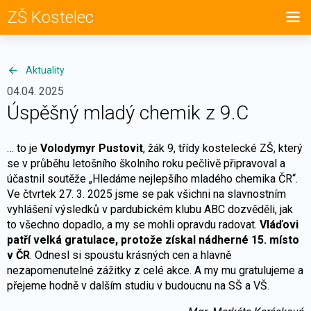
ZŠ Kostelec
Aktuality
04.04. 2025
Úspěšný mladý chemik z 9.C
… to je
Volodymyr Pustovit
, žák 9, třídy kostelecké ZŠ, který
se v průběhu letošního školního roku pečlivě připravoval a
účastnil soutěže „Hledáme nejlepšího mladého chemika ČR“.
Ve čtvrtek 27. 3. 2025 jsme se pak všichni na slavnostním
vyhlášení výsledků v pardubickém klubu ABC dozvěděli, jak
to všechno dopadlo, a my se mohli opravdu radovat.
Vláďovi
patří velká gratulace, protože získal nádherné 15. místo
v ČR
. Odnesl si spoustu krásných cen a hlavně
nezapomenutelné zážitky z celé akce. A my mu gratulujeme a
přejeme hodně v dalším studiu v budoucnu na SŠ a VŠ.