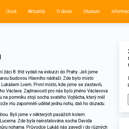
Úvod
Aktuality
O škole
Studium
Informa
a
 žáci 8. tříd vydali na exkurzi do Prahy. Jeli jsme
tarou budovou Hlavního nádraží. Zde bylo místo
Lukášem Lvem. První místo, kde jsme se zastavili,
ho Václava. Zajímavostí pro nás bylo jméno Václavova
u na pomníku stojí socha svatého Vojtěcha, který měl
ože mu zapomněli udělat jednu nohu, dali ho dozadu.
hou. Byli jsme v některých pasážích kolem
 Lucerna. Zde byla nainstalována socha Davida
ůru nohama. Průvodce Lukáš nás zavedl i do různých