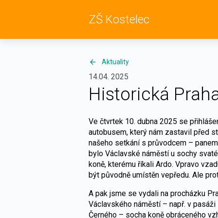
ZŠ Kostelec
Aktuality
14.04. 2025
Historická Prah
Ve čtvrtek 10. dubna 2025 se přihlášení
autobusem, který nám zastavil před s
našeho setkání s průvodcem – panem 
bylo Václavské náměstí u sochy svaté
koně, kterému říkali Ardo. Vpravo vzad
být původně umístěn vepředu. Ale prot
A pak jsme se vydali na procházku Pra
Václavského náměstí – např. v pasáži
Černého – socha koně obráceného vzh