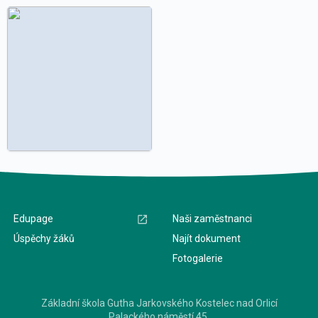
Edupage
Naši zaměstnanci
Úspěchy žáků
Najít dokument
Fotogalerie
Základní škola Gutha Jarkovského Kostelec nad Orlicí
Palackého náměstí 45,