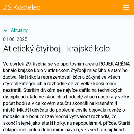
ZŠ Kostelec
Aktuality
01.06. 2025
Atletický čtyřboj - krajské kolo
Ve čtvrtek 29. května se ve sportovním areálu ROJEK ARÉNA
konalo krajské kolo v atletickém čtyřboji mladšího a staršího
žactva. Naši školu reprezentovali žáci a žákyně ve všech
čtyřech kategoriích a rozhodně se ve velké konkurenci
neztratili. Starším dívkám se nejvíce dařilo na technických
disciplínách, kde ve skocích a hodech/vrhách nasbíraly velký
počet bodů a v celkovém součtu skončili na krásném 4.
místě. Mladší děvčata do poslední chvíle bojovala rovněž o
medaile, ale bohužel závěrečná vytrvalost rozhodla, že
skončí stejně jako starší holky, na nepopulární 4. příčce. Starší
chlapci měli celou dobu mírně navrch, ve všech disciplínách