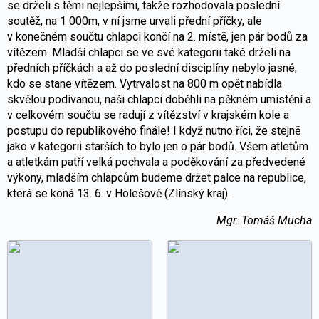
se drželi s těmi nejlepšími, takže rozhodovala poslední
soutěž, na 1 000m, v ní jsme urvali přední příčky, ale
v konečném součtu chlapci končí na 2. místě, jen pár bodů za
vítězem. Mladší chlapci se ve své kategorii také drželi na
předních příčkách a až do poslední disciplíny nebylo jasné,
kdo se stane vítězem. Vytrvalost na 800 m opět nabídla
skvělou podívanou, naši chlapci doběhli na pěkném umístění a
v celkovém součtu se radují z vítězství v krajském kole a
postupu do republikového finále! I když nutno říci, že stejně
jako v kategorii starších to bylo jen o pár bodů. Všem atletům
a atletkám patří velká pochvala a poděkování za předvedené
výkony, mladším chlapcům budeme držet palce na republice,
která se koná 13. 6. v Holešově (Zlínský kraj).
Mgr. Tomáš Mucha