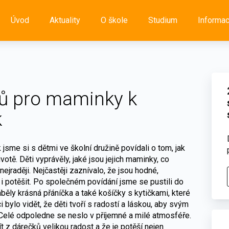
Úvod
Aktuality
O škole
Studium
Informa
ků pro maminky k
k
 jsme si s dětmi ve školní družině povídali o tom, jak
otě. Děti vyprávěly, jaké jsou jejich maminky, co
nejraději. Nejčastěji zaznívalo, že jsou hodné,
 i potěšit. Po společném povídání jsme se pustili do
běly krásná přáníčka a také košíčky s kytičkami, které
i bylo vidět, že děti tvoří s radostí a láskou, aby svým
 Celé odpoledne se neslo v příjemné a milé atmosféře.
z dárečků velikou radost a že je potěší nejen