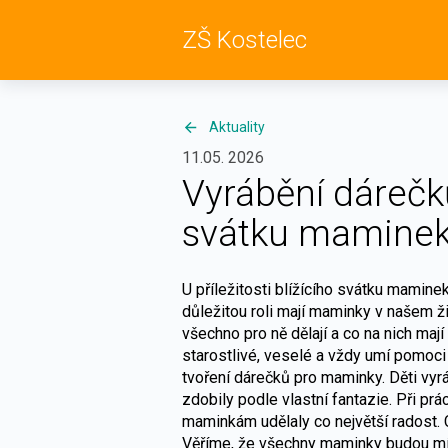
ZŠ Kostelec
Aktuality
11.05. 2026
Vyrábění dáreč
svátku mamine
U příležitosti blížícího svátku maminek
důležitou roli mají maminky v našem živ
všechno pro ně dělají a co na nich mají 
starostlivé, veselé a vždy umí pomoci
tvoření dárečků pro maminky. Děti vyrá
zdobily podle vlastní fantazie. Při prác
maminkám udělaly co největší radost.
Věříme, že všechny maminky budou mít 